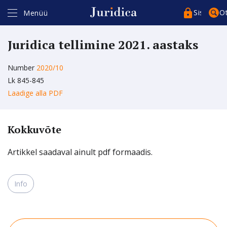
Sisenege
O
Menüü
Juridica tellimine 2021. aastaks
Number
2020/10
Lk 845-845
Laadige alla PDF
Kasutajakonto*
Artikli ostmiseks ja lugemiseks peate kasutajakontosse sisse
logima isikukoodiga (ID-kaart, Mobiil-ID, Smart-ID).
Kokkuvõte
Kui teil ei ole kasutajakontot, siis registreeruge
siin
.
Registreerudes täitke kindlasti isikukoodi väli.
Parool*
Artikkel saadaval ainult pdf formaadis.
Info
Pea sessioon meeles