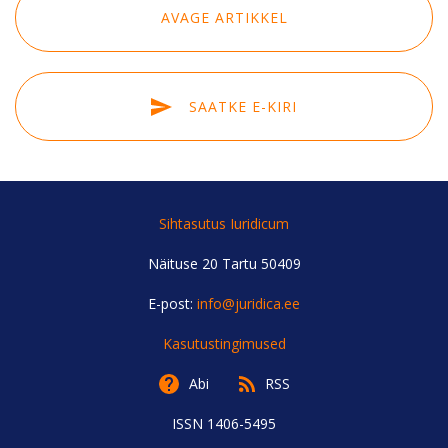
SISENEGE
AVAGE ARTIKKEL
Kui teil ei ole kasutajakontot, siis registreeruge
siin
Unustasite parooli?
Tellige uus parool
SAATKE E-KIRI
Sihtasutus Iuridicum
Näituse 20 Tartu 50409
E-post:
info@juridica.ee
Kasutustingimused
Abi
RSS
ISSN 1406-5495