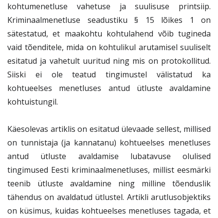
SISENEGE
kohtumenetluse vahetuse ja suulisuse printsiip.
Kriminaalmenetluse seadustiku § 15 lõikes 1 on
Kui teil ei ole kasutajakontot, siis registreeruge
siin
sätestatud, et maakohtu kohtulahend võib tugineda
Unustasite parooli?
Tellige uus parool
vaid tõenditele, mida on kohtulikul arutamisel suuliselt
esitatud ja vahetult uuritud ning mis on protokollitud.
Siiski ei ole teatud tingimustel välistatud ka
kohtueelses menetluses antud ütluste avaldamine
kohtuistungil.
Käesolevas artiklis on esitatud ülevaade sellest, millised
on tunnistaja (ja kannatanu) kohtueelses menetluses
antud ütluste avaldamise lubatavuse olulised
tingimused Eesti kriminaalmenetluses, millist eesmärki
teenib ütluste avaldamine ning milline tõenduslik
tähendus on avaldatud ütlustel. Artikli arutlusobjektiks
on küsimus, kuidas kohtueelses menetluses tagada, et