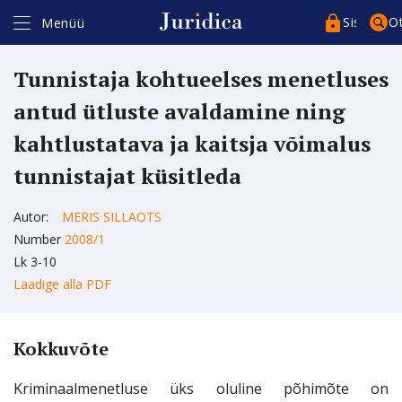
Sisenege
O
Menüü
Tunnistaja kohtueelses menetluses
antud ütluste avaldamine ning
kahtlustatava ja kaitsja võimalus
tunnistajat küsitleda
Kasutajakonto*
Artikli ostmiseks ja lugemiseks peate kasutajakontosse sisse
logima isikukoodiga (ID-kaart, Mobiil-ID, Smart-ID).
Autor:
MERIS SILLAOTS
Kui teil ei ole kasutajakontot, siis registreeruge
siin
.
Number
2008/1
Registreerudes täitke kindlasti isikukoodi väli.
Lk 3-10
Parool*
Laadige alla PDF
Kokkuvõte
Pea sessioon meeles
Kriminaalmenetluse üks oluline põhimõte on