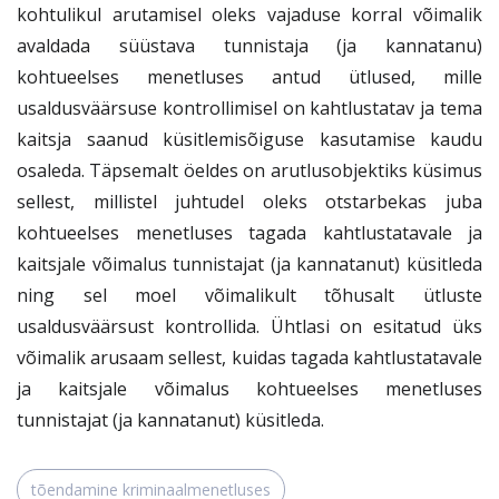
kohtulikul arutamisel oleks vajaduse korral võimalik
avaldada süüstava tunnistaja (ja kannatanu)
kohtueelses menetluses antud ütlused, mille
usaldusväärsuse kontrollimisel on kahtlustatav ja tema
kaitsja saanud küsitlemisõiguse kasutamise kaudu
osaleda. Täpsemalt öeldes on arutlusobjektiks küsimus
sellest, millistel juhtudel oleks otstarbekas juba
kohtueelses menetluses tagada kahtlustatavale ja
kaitsjale võimalus tunnistajat (ja kannatanut) küsitleda
ning sel moel võimalikult tõhusalt ütluste
usaldusväärsust kontrollida. Ühtlasi on esitatud üks
võimalik arusaam sellest, kuidas tagada kahtlustatavale
ja kaitsjale võimalus kohtueelses menetluses
tunnistajat (ja kannatanut) küsitleda.
tõendamine kriminaalmenetluses